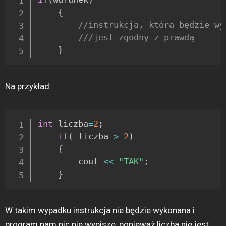
{
//instrukcja, która będzie wy
///jest zgodny z prawdą
}
Na przykład:
int
 liczba
=
2
;
if
(
 liczba 
>
2
)
{
		cout 
<<
"TAK"
;
}
W takim wypadku instrukcja nie będzie wykonana i
program nam nic nie wypisze, ponieważ liczba nie jest