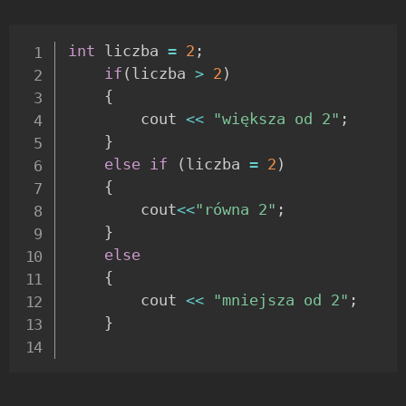
int
 liczba 
=
2
;
if
(
liczba 
>
2
)
{
		cout 
<<
"większa od 2"
;
}
else
if
(
liczba 
=
2
)
{
		cout
<<
"równa 2"
;
}
else
{
		cout 
<<
"mniejsza od 2"
;
}