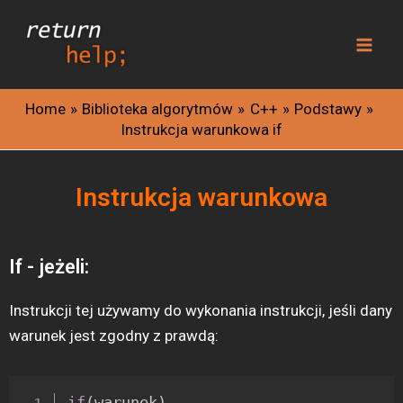
Skip
Mai
to
Men
content
Home
Biblioteka algorytmów
C++
Podstawy
Instrukcja warunkowa if
Instrukcja warunkowa
If - jeżeli:
Instrukcji tej używamy do wykonania instrukcji, jeśli dany
warunek jest zgodny z prawdą:
if
(
warunek
)