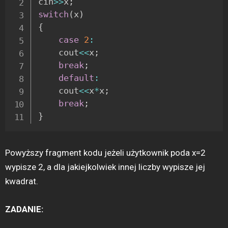
cin
>>
x
;
switch
(
x
)
{
case
2
:
	cout
<<
x
;
break
;
default
:
	cout
<<
x
*
x
;
break
;
}
Powyższy fragment kodu jeżeli użytkownik poda x=2
wypisze 2, a dla jakiejkolwiek innej liczby wypisze jej
kwadrat.
ZADANIE: