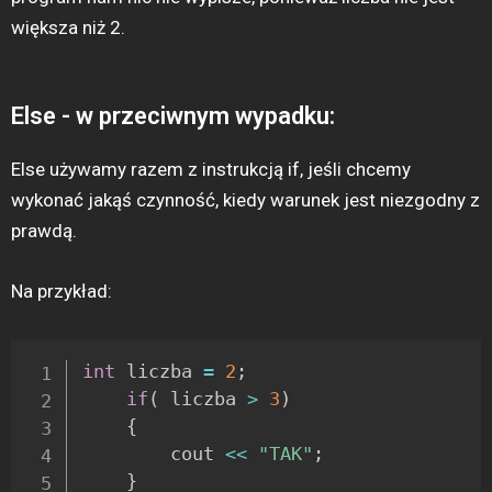
większa niż 2.
Else - w przeciwnym wypadku:
Else używamy razem z instrukcją if, jeśli chcemy
wykonać jakąś czynność, kiedy warunek jest niezgodny z
prawdą.
Na przykład:
int
 liczba 
=
2
;
if
(
 liczba 
>
3
)
{
		cout 
<<
"TAK"
;
}