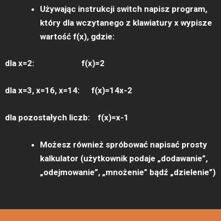
Używając instrukcji switch napisz program,
który dla wczytanego z klawiatury x wypisze
wartość f(x), gdzie:
dla x=2: f(x)=2
dla x=3, x=16, x=14: f(x)=14x-2
dla pozostałych liczb: f(x)=x-1
Możesz również spróbować napisać prosty
kalkulator (użytkownik podaje „dodawanie”,
„odejmowanie”, „mnożenie” bądź „dzielenie”)